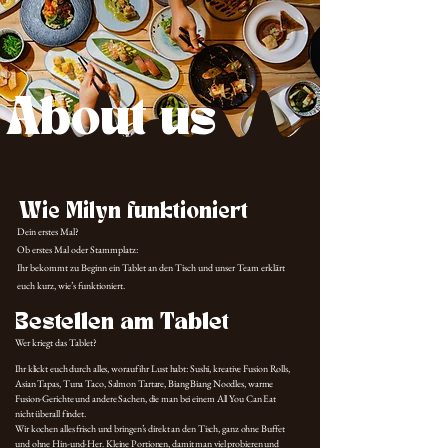
About us
Wie Milyn funktioniert
Dein erstes Mal?
Ob erstes Mal oder Stammplatz:
Ihr bekommt zu Beginn ein Tablet an den Tisch und unser Team erklärt
euch kurz, wie’s funktioniert.
Bestellen am Tablet
Wer kriegt das Tablet?
Ihr klickt euch durch alles, worauf ihr Lust habt: Sushi, kreative Fusion Rolls,
Asian Tapas, Tuna Taco, Salmon Tartare, Biang Biang Noodles, warme
Fusion-Gerichte und andere Sachen, die man bei einem All You Can Eat
nicht überall findet.
Wir kochen alles frisch und bringen’s direkt an den Tisch, ganz ohne Buffet
und ohne Hin-und-Her. Kleine Portionen, damit man viel probieren und