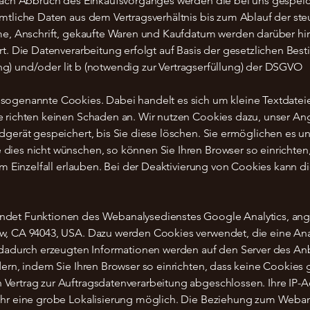
Nach Abbruch des Einkaufsvorganges werden die bei uns gespeic
mtliche Daten aus dem Vertragsverhältnis bis zum Ablauf der ste
me, Anschrift, gekaufte Waren und Kaufdatum werden darüber hi
rt. Die Datenverarbeitung erfolgt auf Basis der gesetzlichen B
gung) und/oder lit b (notwendig zur Vertragserfüllung) der DSGVO
ogenannte Cookies. Dabei handelt es sich um kleine Textdateien
 richten keinen Schaden an. Wir nutzen Cookies dazu, unser Ang
dgerät gespeichert, bis Sie diese löschen. Sie ermöglichen es u
ies nicht wünschen, so können Sie Ihren Browser so einrichten,
im Einzelfall erlauben. Bei der Deaktivierung von Cookies kann d
det Funktionen des Webanalysedienstes Google Analytics, ang
w, CA 94043, USA. Dazu werden Cookies verwendet, die eine An
 dadurch erzeugten Informationen werden auf den Server des An
dern, indem Sie Ihren Browser so einrichten, dass keine Cookies
ertrag zur Auftragsdatenverarbeitung abgeschlossen. Ihre IP-A
hr eine grobe Lokalisierung möglich. Die Beziehung zum Webana