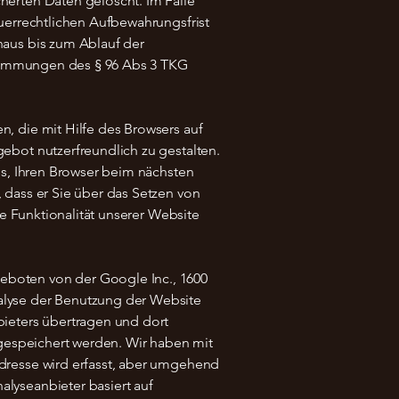
herten Daten gelöscht. Im Falle
uerrechtlichen Aufbewahrungsfrist
naus bis zum Ablauf der
estimmungen des § 96 Abs 3 TKG
, die mit Hilfe des Browsers auf
ebot nutzerfreundlich zu gestalten.
ns, Ihren Browser beim nächsten
 dass er Sie über das Setzen von
ie Funktionalität unserer Website
eboten von der Google Inc., 1600
alyse der Benutzung der Website
bieters übertragen und dort
 gespeichert werden. Wir haben mit
dresse wird erfasst, aber umgehend
lyseanbieter basiert auf