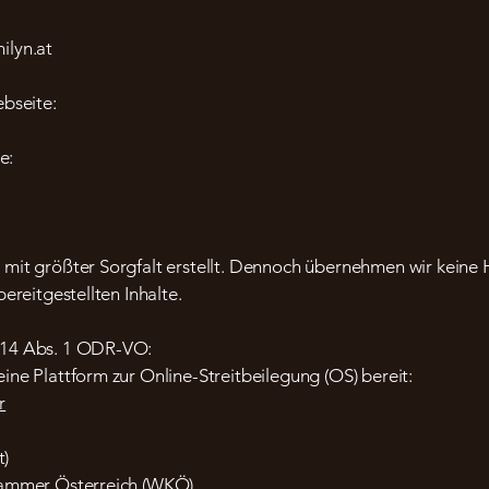
ilyn.at
ebseite:
e:
mit größter Sorgfalt erstellt. Dennoch übernehmen wir keine Ha
bereitgestellten Inhalte.
 14 Abs. 1 ODR-VO:
ine Plattform zur Online-Streitbeilegung (OS) bereit:
r
t
)
skammer Österreich (WKÖ)