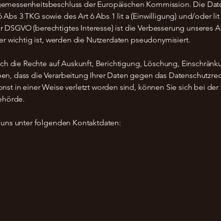
emessenheitsbeschluss der Europäischen Kommission. Die Datenv
s 3 TKG sowie des Art 6 Abs 1 lit a (Einwilligung) und/oder lit f
 DSGVO (berechtigtes Interesse) ist die Verbesserung unseres A
er wichtig ist, werden die Nutzerdaten pseudonymisiert.​
ich die Rechte auf Auskunft, Berichtigung, Löschung, Einschränk
n, dass die Verarbeitung Ihrer Daten gegen das Datenschutzrech
nst in einer Weise verletzt worden sind, können Sie sich bei de
behörde.
 uns unter folgenden Kontaktdaten:​